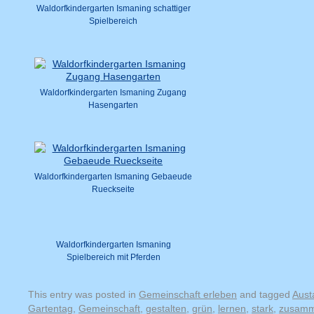
Waldorfkindergarten Ismaning schattiger
Spielbereich
Waldorfkindergarten Ismaning Zugang
Hasengarten
Waldorfkindergarten Ismaning Gebaeude
Rueckseite
Waldorfkindergarten Ismaning
Spielbereich mit Pferden
This entry was posted in
Gemeinschaft erleben
and tagged
Aust
Gartentag
,
Gemeinschaft
,
gestalten
,
grün
,
lernen
,
stark
,
zusam