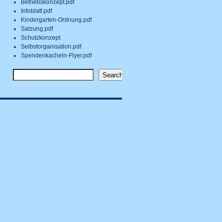
Betriebskonzept.pdf
Infoblatt.pdf
Kindergarten-Ordnung.pdf
Satzung.pdf
Schutzkonzept
Selbstorganisation.pdf
Spendenkacheln-Flyer.pdf
Search